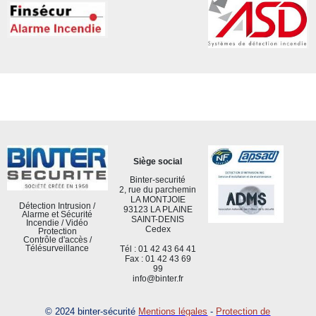
Siège social
Binter-securité
2, rue du parchemin
LA MONTJOIE
Détection Intrusion /
93123 LA PLAINE
Alarme et Sécurité
SAINT-DENIS
Incendie / Vidéo
Cedex
Protection
Contrôle d'accès /
Télésurveillance
Tél : 01 42 43 64 41
Fax : 01 42 43 69
99
info@binter.fr
© 2024 binter-sécurité
Mentions légales
-
Protection de